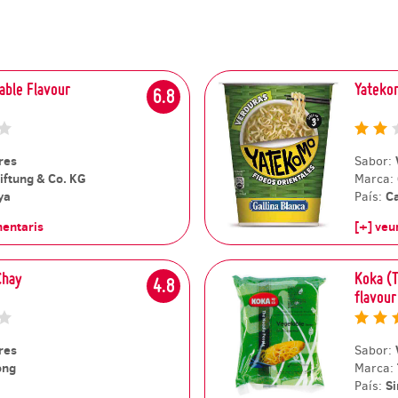
able Flavour
Yateko
6.8
res
Sabor:
tiftung & Co. KG
Marca:
ya
C
País:
mentaris
[+] veu
Chay
Koka (
4.8
flavour
res
Sabor:
ong
Marca:
S
País: