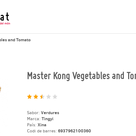
Ramenator.cat - Provem i valorem fideus instantanis d'arreu del
bles and Tomato
Master Kong Vegetables and T
Verdures
Sabor:
Tingyi
Marca:
Xina
País:
6937962100360
Codi de barres: