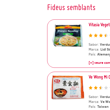
Fideus semblants
Vitasia Veget
Verdu
Sabor:
Lidl S
Marca:
Aleman
País:
[+] veure co
Ve Wong Mi 
Verdu
Sabor:
Ve W
Marca:
Taiwan
País: