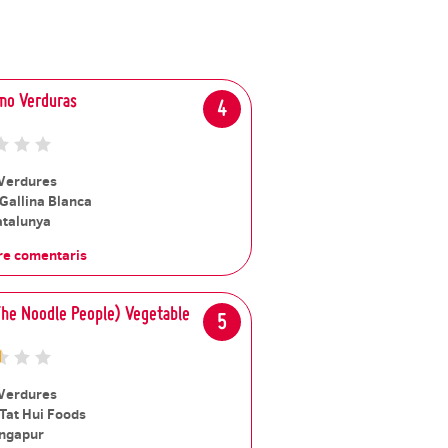
mo Verduras
4
Verdures
Gallina Blanca
atalunya
re comentaris
The Noodle People) Vegetable
5
Verdures
Tat Hui Foods
ingapur