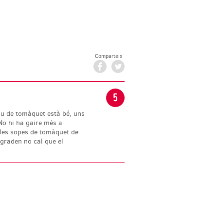
Comparteix
Facebook
Twitter
5
ou de tomàquet està bé, uns
 No hi ha gaire més a
 les sopes de tomàquet de
agraden no cal que el