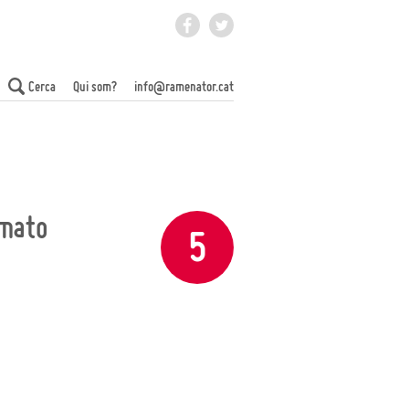
Facebook
Twitter
 Món
Cerca
Qui som?
info@ramenator.cat
omato
5