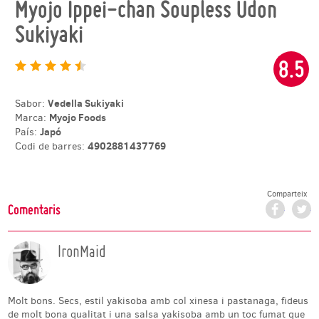
Myojo Ippei-chan Soupless Udon
Sukiyaki
8.5
Vedella Sukiyaki
Sabor:
Myojo Foods
Marca:
Japó
País:
4902881437769
Codi de barres:
Comparteix
Facebo
T
Comentaris
IronMaid
Molt bons. Secs, estil yakisoba amb col xinesa i pastanaga, fideus
de molt bona qualitat i una salsa yakisoba amb un toc fumat que