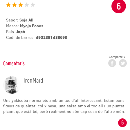
6
Soja All
Sabor:
Myojo Foods
Marca:
Japó
País:
4902881438698
Codi de barres:
Comparteix
Facebo
T
Comentaris
IronMaid
Uns yakisoba normalets amb un toc d'all interessant. Estan bons,
fideus de qualitat, col xinesa, una salsa amb el toc all i un puntet
picant que està bé, però realment no són cap cosa de l'altre món.
6