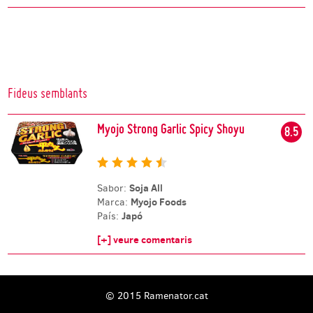
Fideus semblants
Myojo Strong Garlic Spicy Shoyu
8.5
Soja All
Sabor:
Myojo Foods
Marca:
Japó
País:
[+] veure comentaris
© 2015 Ramenator.cat