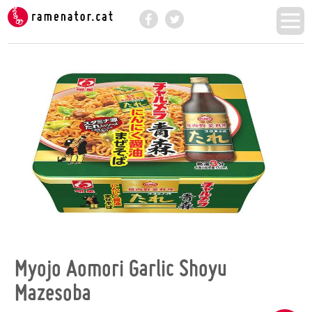
Ramenator.cat - Provem i valorem fideus ins
M
Facebook
Twitter
Myojo Aomori Garlic Shoyu
Mazesoba