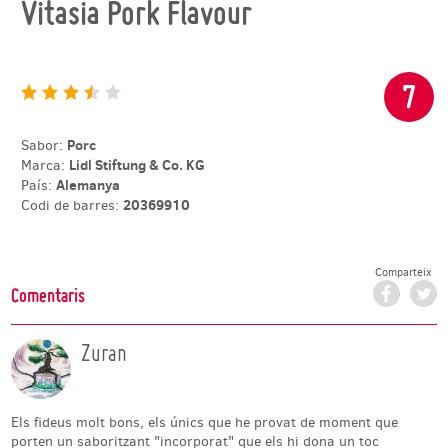
Vitasia Pork Flavour
7
Porc
Sabor:
Lidl Stiftung & Co. KG
Marca:
Alemanya
País:
20369910
Codi de barres:
Comparteix
Facebo
T
Comentaris
Zuran
Els fideus molt bons, els únics que he provat de moment que
porten un saboritzant "incorporat" que els hi dona un toc