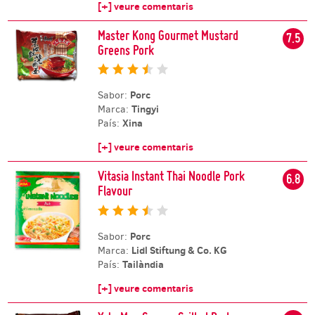
[+] veure comentaris
Master Kong Gourmet Mustard
7.5
Greens Pork
Porc
Sabor:
Tingyi
Marca:
Xina
País:
[+] veure comentaris
Vitasia Instant Thai Noodle Pork
6.8
Flavour
Porc
Sabor:
Lidl Stiftung & Co. KG
Marca:
Tailàndia
País:
[+] veure comentaris