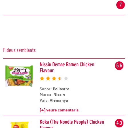
7
Fideus semblants
Nissin Demae Ramen Chicken
6.6
Flavour
Pollastre
Sabor:
Nissin
Marca:
Alemanya
País:
[+] veure comentaris
Koka (The Noodle People) Chicken
4.3
flavour