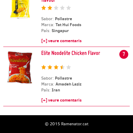
Pollastre
Sabor:
Tat Hui Foods
Marca:
Singapur
País:
[+] veure comentaris
Elite Noodelite Chicken Flavor
7
Pollastre
Sabor:
Amadeh Laziz
Marca:
Iran
País:
[+] veure comentaris
© 2015 Ramenator.cat