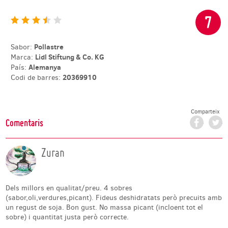
7
Pollastre
Sabor:
Lidl Stiftung & Co. KG
Marca:
Alemanya
País:
20369910
Codi de barres:
Comparteix
Facebo
T
Comentaris
Zuran
Dels millors en qualitat/preu. 4 sobres
(sabor,oli,verdures,picant). Fideus deshidratats però precuits amb
un regust de soja. Bon gust. No massa picant (incloent tot el
sobre) i quantitat justa però correcte.