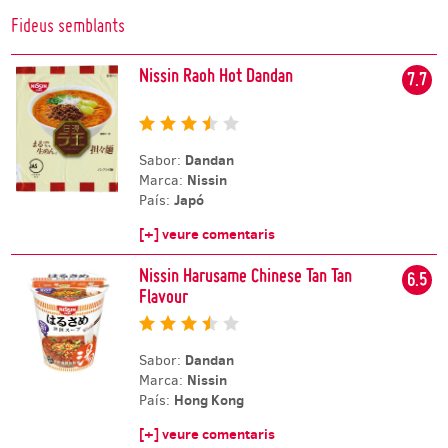
Fideus semblants
Nissin Raoh Hot Dandan
7.7
Dandan
Sabor:
Nissin
Marca:
Japó
País:
[+] veure comentaris
Nissin Harusame Chinese Tan Tan
6.5
Flavour
Dandan
Sabor:
Nissin
Marca:
Hong Kong
País:
[+] veure comentaris