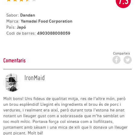
7.3
Dandan
Sabor:
Yamadai Food Corporation
Marca:
Japó
País:
4903088008059
Codi de barres:
Comparteix
Facebo
T
Comentaris
IronMaid
Molt bons! Uns fideus de qualitat mitja, res de l'altre món, però
un brou esplèndid! Llegint els ingredients el brou és de porc i
verdures, i realment era així, però durant tota l'estona he anat
notant un lleuger gust com a sobrassada que m'ha semblat un
toc molt mític. Portava força col xinesa com a liofilitzats,
juntament amb sèsam i una mica de xili que li donava un lleuger
punt picant. Molt bé!