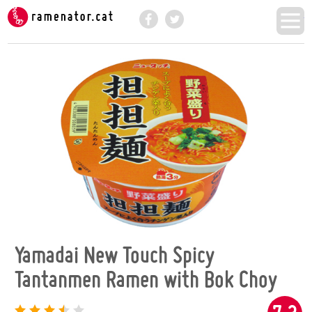
Ramenator.cat - Provem i valorem fideus ins
M
Facebook
Twitter
Yamadai New Touch Spicy
Tantanmen Ramen with Bok Choy