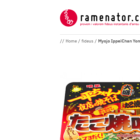
Myojo IppeiChan Yom
// Home / fideus /