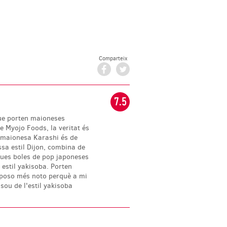
Comparteix
Facebook
Twitter
7.5
ue porten maioneses
e Myojo Foods, la veritat és
 maionesa Karashi és de
ssa estil Dijon, combina de
ques boles de pop japoneses
 estil yakisoba. Porten
 poso més noto perquè a mi
sou de l'estil yakisoba