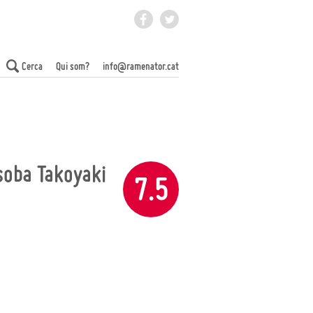
Facebook
Twitter
 Món
Cerca
Qui som?
info@ramenator.cat
soba Takoyaki
7.5