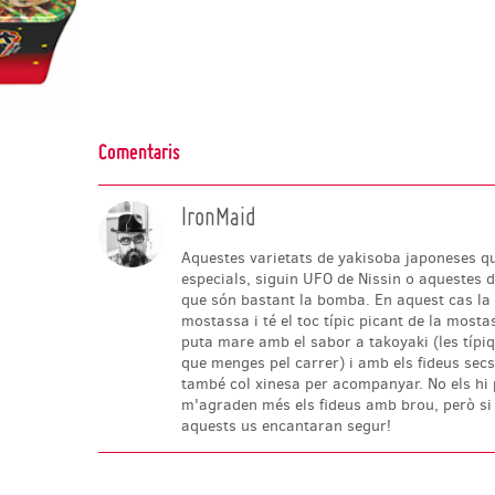
Comentaris
IronMaid
Aquestes varietats de yakisoba japoneses q
especials, siguin UFO de Nissin o aquestes d
que són bastant la bomba. En aquest cas la
mostassa i té el toc típic picant de la mosta
puta mare amb el sabor a takoyaki (les típi
que menges pel carrer) i amb els fideus secs
també col xinesa per acompanyar. No els hi
m'agraden més els fideus amb brou, però si 
aquests us encantaran segur!