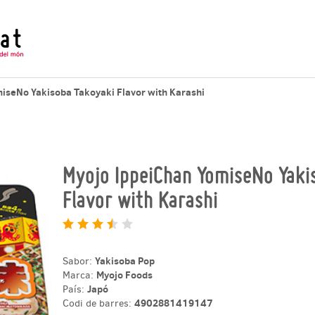
Ramenator.cat - Provem i valorem fideus instantanis d'arreu del
iseNo Yakisoba Takoyaki Flavor with Karashi
Myojo IppeiChan YomiseNo Yaki
Flavor with Karashi
Yakisoba Pop
Sabor:
Myojo Foods
Marca:
Japó
País:
4902881419147
Codi de barres: